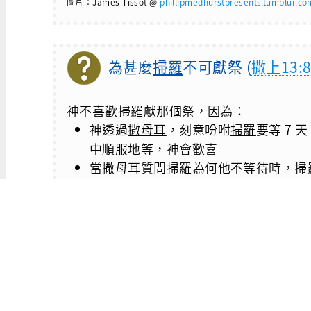
圖片：James Tissot @
phillipmedhurstpresents.tumblur.co
為甚麼
掃羅
不可獻祭 (
撒上13:8
神不喜歡
掃羅
獻那個祭，因為：
神透過
撒母耳
，刻意吩咐
掃羅
要等 7 
中順服地等，神會歡喜
當
撒母耳
質問
掃羅
為何他不等待時，
掃
而求赦免，按照神一向的處事方式，祂
雖然神向
掃羅
表達不悅及失望，祂當時仍未
仍多番失信於上帝，包括對神沒信心 (
撒上14
位少年兵到敵軍陣地) 及嚴重地違背神清晰的
至於
大衛
今趟 (第二次) 迎接約櫃的儀式 